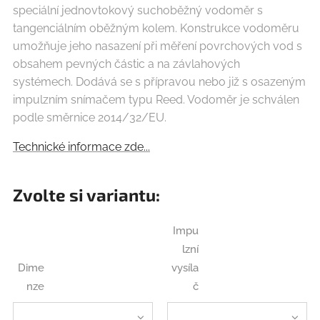
speciální jednovtokový suchoběžný vodoměr s
tangenciálním oběžným kolem. Konstrukce vodoměru
umožňuje jeho nasazení při měření povrchových vod s
obsahem pevných částic a na závlahových
systémech. Dodává se s přípravou nebo již s osazeným
impulzním snímačem typu Reed. Vodoměr je schválen
podle směrnice 2014/32/EU.
Technické informace zde...
Zvolte si variantu:
Impu
lzní
Dime
vysíla
nze
č