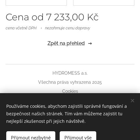
Cena od
7 233,00
Kč
cena včetně DPH
nezahrnuje cenu dopravy
Zpět na přehled
HYDROMESS a.s.
Všechna práva vyhrazena 2025
Cookies
Jazyky
Používáme cookies, abychom zajistili správné fungování a
Čeština
Slovenčina
bezpečnost našich stránek. Tím vám můžeme zajistit tu
nejlepší zkušenost při jejich návštěvě.
Měna
CZK Kč
EUR €
Přijmout nezbytné
Přijmout vše